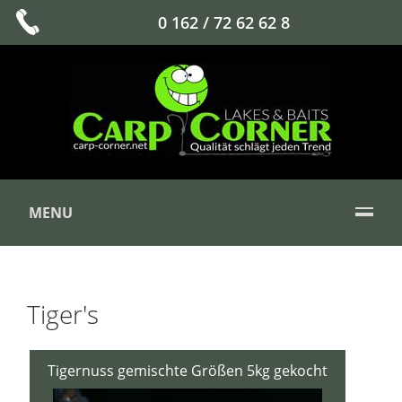
0 162 / 72 62 62 8
MENU
Tiger's
Tigernuss gemischte Größen 5kg gekocht