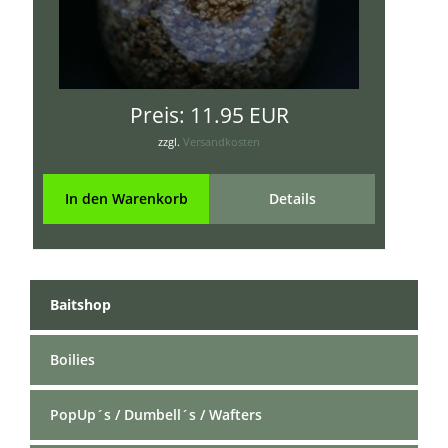
Preis:
11.95 EUR
zzgl.
Versandkosten
In den Warenkorb
Details
Baitshop
Boilies
PopUp´s / Dumbell´s / Wafters