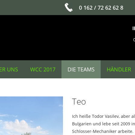
0 162 / 72 62 62 8
ER UNS
WCC 2017
DIE TEAMS
HÄNDLER
Teo
Ich heiße Todor Vasilev, aber 
Bulgarien und lebe seit 2009 in
Schlosser-Mechaniker arbeite. 