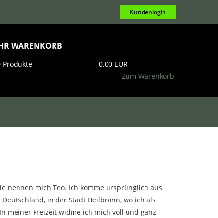
Kundenlogin
IHR WARENKORB
0
Produkte
-
0.00 EUR
Zum Warenkorb
alle nennen mich Teo. Ich komme ursprünglich aus
 Deutschland, in der Stadt Heilbronn, wo ich als
In meiner Freizeit widme ich mich voll und ganz