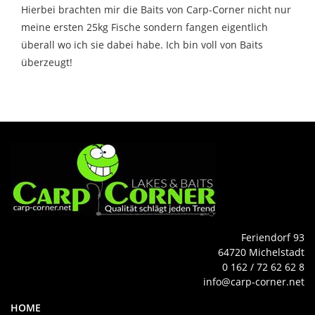
Hierbei brachten mir die Baits von Carp-Corner nicht nur
meine ersten 25kg Fische sondern fangen eigentlich
überall wo ich sie dabei habe. Ich bin voll von Baits
überzeugt!
Feriendorf 93
64720 Michelstadt
0 162 / 72 62 62 8
info@carp-corner.net
HOME